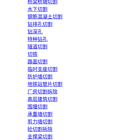
桥梁桥墩切割
水下切割
钢筋混凝土切割
钻排孔切割
钻深孔
特种钻孔
隧道切割
切铁
路面切割
临时支座切割
防护墙切割
地铁站管片切割
厂房切割拆除
高层建筑切割
围堰切割
承重墙切割
剪力墙切割
砼切割拆除
支撑梁切割