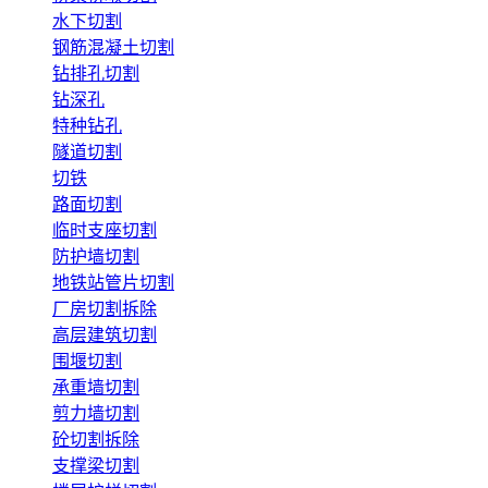
水下切割
钢筋混凝土切割
钻排孔切割
钻深孔
特种钻孔
隧道切割
切铁
路面切割
临时支座切割
防护墙切割
地铁站管片切割
厂房切割拆除
高层建筑切割
围堰切割
承重墙切割
剪力墙切割
砼切割拆除
支撑梁切割